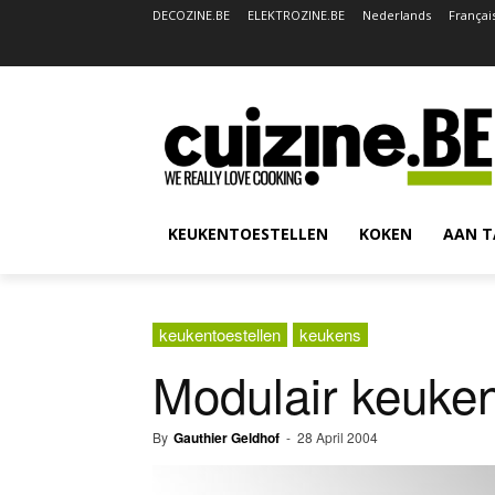
DECOZINE.BE
ELEKTROZINE.BE
Nederlands
Françai
KEUKENTOESTELLEN
KOKEN
AAN T
keukentoestellen
keukens
Modulair keuke
By
Gauthier Geldhof
-
28 April 2004