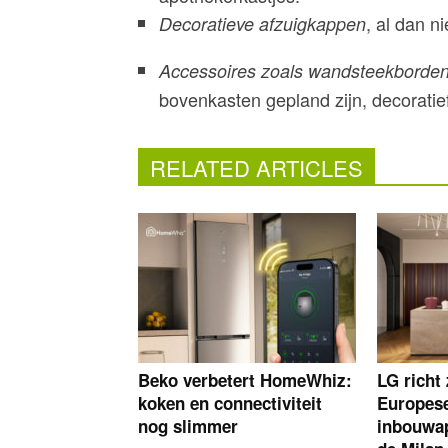
, al dan n
Decoratieve afzuigkappen
Accessoires zoals wandsteekborde
bovenkasten gepland zijn, decoratief
RELATED ARTICLES
Beko verbetert HomeWhiz:
LG richt
koken en connectiviteit
Europese
nog slimmer
inbouwap