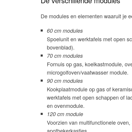
De verschillende modules
De modules en elementen waaruit je ee
60 cm modules
Spoelunit en werktafels met open sc
bovenblad).
70 cm modules
Fornuis op gas, koelkastmodule, o
microgolfoven/vaatwasser module.
90 cm modules
Kookplaatmodule op gas of keramisch
werktafels met open schappen of la
en ovenmodule.
120 cm module
Voorzien van multifunctionele oven,
apothekerkastjes.