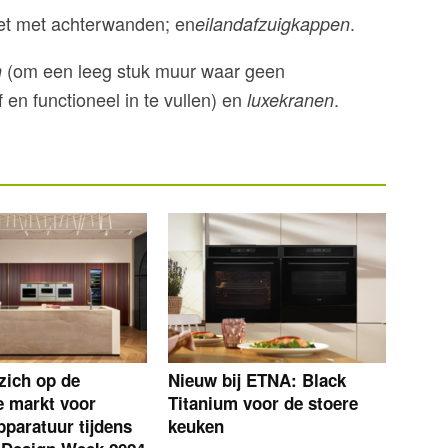
iet met achterwanden; en
.
eilandafzuigkappen
(om een leeg stuk muur waar geen
n
 en functioneel in te vullen) en
.
luxekranen
 zich op de
Nieuw bij ETNA: Black
 markt voor
Titanium voor de stoere
paratuur tijdens
keuken