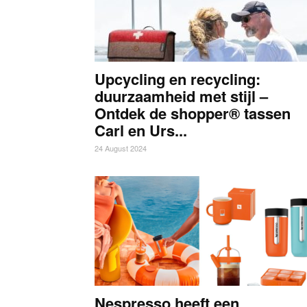
Upcycling en recycling:
duurzaamheid met stijl –
Ontdek de shopper® tassen
Carl en Urs...
24 August 2024
Nespresso heeft een