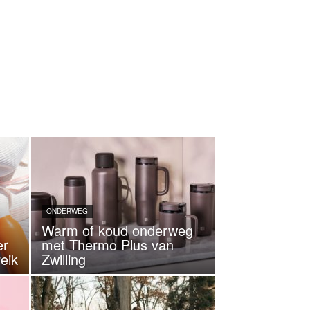
ONDERWEG
Warm of koud onderweg
er
met Thermo Plus van
eik
Zwilling