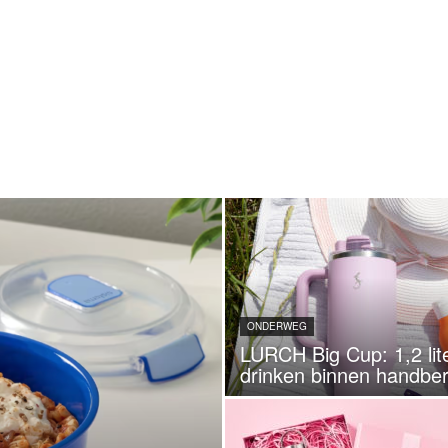
ONDERWEG
LURCH Big Cup: 1,2 lit
drinken binnen handber