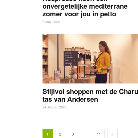
onvergetelijke mediterrane
zomer voor jou in petto
5 July 2024
Stijlvol shoppen met de Char
tas van Andersen
24 Januari 2023
...
1
2
3
11