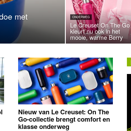
doe met
ONDERWEG
Le Creuset On The Go
kleurt nu ook in het
mooie, warme Berry
l
Nieuw van Le Creuset: On The
Go-collectie brengt comfort en
klasse onderweg