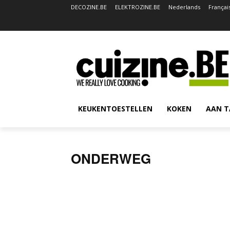
DECOZINE.BE
ELEKTROZINE.BE
Nederlands
Françai
KEUKENTOESTELLEN
KOKEN
AAN T
ONDERWEG