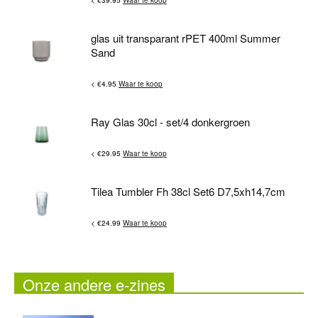
glas uit transparant rPET 400ml Summer
Sand
< €4.95
Waar te koop
Ray Glas 30cl - set/4 donkergroen
< €29.95
Waar te koop
Tilea Tumbler Fh 38cl Set6 D7,5xh14,7cm
< €24.99
Waar te koop
Onze andere e-zines