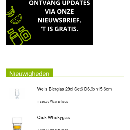
Nieuwigheden
Wells Bierglas 28cl Set6 D6,9xh15,6cm
< €36.99
Waar te koop
Click Whiskyglas
< €39.95
Waar te koop